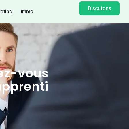
Discutons
eting
Immo
tez-vous
apprenti