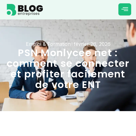
Emploi & Formation
février 26, 2026
PSN Monlycee net :
comment se connecter
et profiter facilement
de votre ENT